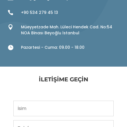

+90 534 279 45 13

Müeyyetzade Mah. Lüleci Hendek Cad. No:54
NOA Binası Beyoğlu İstanbul

Pazartesi - Cuma: 09.00 - 18.00
İLETİŞİME GEÇİN