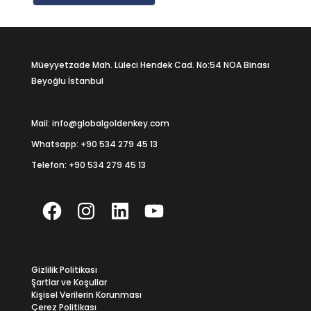
Müeyyetzade Mah. Lüleci Hendek Cad. No:54 NOA Binası
Beyoğlu İstanbul
Mail: info@globalgoldenkey.com
Whatsapp:
+90 534 279 45 13
Telefon:
+90 534 279 45 13
Facebook
Instagram
LinkedIn
YouTube
Gizlilik Politikası
Şartlar ve Koşullar
Kişisel Verilerin Korunması
Çerez Politikası