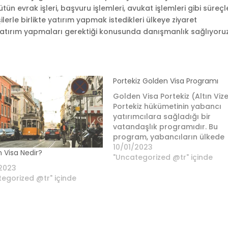
 evrak işleri, başvuru işlemleri, avukat işlemleri gibi süreçle
ilerle birlikte yatırım yapmak istedikleri ülkeye ziyaret
yatırım yapmaları gerektiği konusunda danışmanlık sağlıyoru
Portekiz Golden Visa Programı
Golden Visa Portekiz (Altın Vize
Portekiz hükümetinin yabancı
yatırımcılara sağladığı bir
vatandaşlık programıdır. Bu
program, yabancıların ülkede
yatırım yaparak veya ev alara
10/01/2023
 Visa Nedir?
vatandaşlık edinme imkanı
"Uncategorized @tr" içinde
sunmaktadır. Golden Visa
/2023
Portekiz programı, Avrupa Birli
egorized @tr" içinde
üyesi olan Portekiz'de yaşama
avantajlarından yararlanmak
isteyen yabancı yatırımcılar iç
mükemmel bir seçenek olabilir