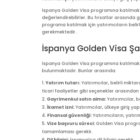
İspanya Golden Visa programına katılmak is
değerlendirebilirler. Bu fırsatlar arasında 
programa katılmak için yatırımcıların beli
gerekmektedir.
İspanya Golden Visa Şar
İspanya Golden Visa programına katılmak iç
bulunmaktadır. Bunlar arasında:
Yatırım tutarı:
Yatırımcılar, belirli mikta
ticari faaliyetler gibi seçenekler arasından 
Gayrimenkul satın alma:
Yatırımcılar, b
İkamet izni:
Yatırımcılar, ülkeye giriş y
Finansal güvenliği:
Yatırımcıların, yatır
Vize başvuru süreci:
Golden Visa program
tamamlaması gerekir.
Dil bilgisi:
İspanyolca dil bilgisi gerekir.