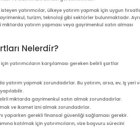
teyen yatırımcılar, ülkeye yatırım yapmak için uygun fırsatl
gayrimenkul, turizm, teknoloji gibi sektörler bulunmaktadır. Ayr
rli miktarda yatırım yapması veya gayrimenkul satın alması
tları Nelerdir?
in yatırımcıların karşılaması gereken belirli şartlar
rda yatırım yapmak zorundadırlar. Bu yatırım, arsa, ev, iş yeri 
yapılabilir.
elirli miktarda gayrimenkul satın almak zorundadırlar.
apmak ve ikamet izni almak zorundadırlar.
ımı yaparken gerekli finansal güvenliği sağlaması gerekir.
ına katılmak için yatırımcıların, vize başvuru sürecini