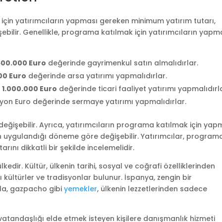
çin yatırımcıların yapması gereken minimum yatırım tutarı,
ilir. Genellikle, programa katılmak için yatırımcıların yapm
500.000 Euro
değerinde gayrimenkul satın almalıdırlar.
00 Euro
değerinde arsa yatırımı yapmalıdırlar.
z
1.000.000 Euro
değerinde ticari faaliyet yatırımı yapmalıdırl
milyon Euro değerinde sermaye yatırımı yapmalıdırlar.
değişebilir. Ayrıca, yatırımcıların programa katılmak için yap
 uygulandığı döneme göre değişebilir. Yatırımcılar, program
ını dikkatli bir şekilde incelemelidir.
lkedir. Kültür, ülkenin tarihi, sosyal ve coğrafi özelliklerinden
lı kültürler ve tradisyonlar bulunur. İspanya, zengin bir
la, gazpacho gibi
yemekler
, ülkenin lezzetlerinden sadece
vatandaşlığı elde etmek isteyen kişilere danışmanlık hizmeti