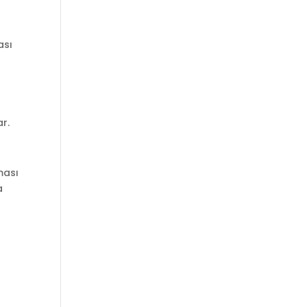
ası
ar.
ması
a