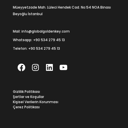
Müeyyetzade Mah. Lüleci Hendek Cad. No:54 NOA Binası
Beyoğlu İstanbul
Mail: info@globalgoldenkey.com
Whatsapp:
+90 534 279 45 13
Telefon:
+90 534 279 45 13
Facebook
Instagram
LinkedIn
YouTube
Gizlilik Politikası
Şartlar ve Koşullar
Kişisel Verilerin Korunması
Çerez Politikası