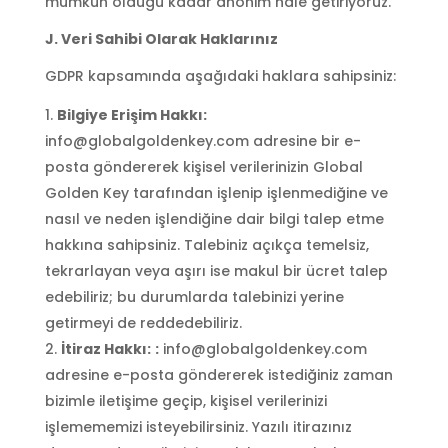
mümkün olduğu kadar anonim hale getiriyoruz.
J. Veri Sahibi Olarak Haklarınız
GDPR kapsamında aşağıdaki haklara sahipsiniz:
Bilgiye Erişim Hakkı:
info@globalgoldenkey.com adresine bir e-
posta göndererek kişisel verilerinizin Global
Golden Key tarafından işlenip işlenmediğine ve
nasıl ve neden işlendiğine dair bilgi talep etme
hakkına sahipsiniz. Talebiniz açıkça temelsiz,
tekrarlayan veya aşırı ise makul bir ücret talep
edebiliriz; bu durumlarda talebinizi yerine
getirmeyi de reddedebiliriz.
İtiraz Hakkı:
:
info@globalgoldenkey.com
adresine e-posta göndererek istediğiniz zaman
bizimle iletişime geçip, kişisel verilerinizi
işlemememizi isteyebilirsiniz. Yazılı itirazınız