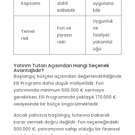
kapsamı
dahil
uygulana
edilebilir
bilir
Uygunluk
Fon ve
ve
Temel
piyasa
faaliyet
risk
riski
yükümlül
üğü
Yatırım Tutarı Açısından Hangi Seçenek
Avantajlıdır?
Başlangıç bütçesi açısından değerlendirildiğinde
ESİ Programı daha düşük maliyetlidir. Fon
yatırımında minimum 500.000 € sermaye
gerekirken, ESİ Programında yaklaşık 170.000 €
seviyesinde bir bütçe öngörülmektedir.
Ancak yalnızca başlangıç tutarına bakarak
karar vermek doğru değildir. Fon seçeneğindeki
500.000 €, yatırımcının sahip olduğu bir finansal