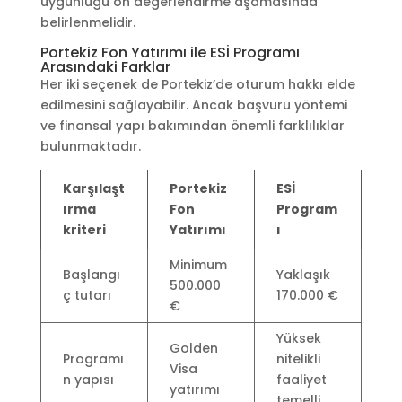
uygunluğu ön değerlendirme aşamasında
belirlenmelidir.
Portekiz Fon Yatırımı ile ESİ Programı
Arasındaki Farklar
Her iki seçenek de Portekiz’de oturum hakkı elde
edilmesini sağlayabilir. Ancak başvuru yöntemi
ve finansal yapı bakımından önemli farklılıklar
bulunmaktadır.
Karşılaşt
Portekiz
ESİ
ırma
Fon
Program
kriteri
Yatırımı
ı
Minimum
Başlangı
Yaklaşık
500.000
ç tutarı
170.000 €
€
Yüksek
Golden
Programı
nitelikli
Visa
n yapısı
faaliyet
yatırımı
temelli