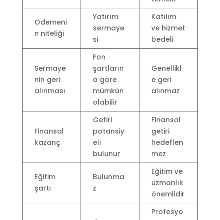
Yatırım
Katılım
Ödemeni
sermaye
ve hizmet
n niteliği
si
bedeli
Fon
Sermaye
şartların
Genellikl
nin geri
a göre
e geri
alınması
mümkün
alınmaz
olabilir
Getiri
Finansal
Finansal
potansiy
getiri
kazanç
eli
hedeflen
bulunur
mez
Eğitim ve
Eğitim
Bulunma
uzmanlık
şartı
z
önemlidir
Profesyo