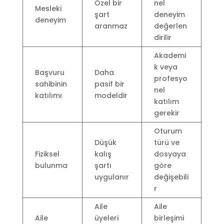
Özel bir
nel
Mesleki
şart
deneyim
deneyim
aranmaz
değerlen
dirilir
Akademi
k veya
Başvuru
Daha
profesyo
sahibinin
pasif bir
nel
katılımı
modeldir
katılım
gerekir
Oturum
Düşük
türü ve
Fiziksel
kalış
dosyaya
bulunma
şartı
göre
uygulanır
değişebili
r
Aile
Aile
Aile
üyeleri
birleşimi