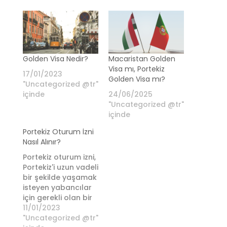
Golden Visa Nedir?
Macaristan Golden
Visa mı, Portekiz
17/01/2023
Golden Visa mı?
"Uncategorized @tr"
içinde
24/06/2025
"Uncategorized @tr"
içinde
Portekiz Oturum İzni
Nasıl Alınır?
Portekiz oturum izni,
Portekiz'i uzun vadeli
bir şekilde yaşamak
isteyen yabancılar
için gerekli olan bir
belgedir. Oturum
11/01/2023
izni, yabancıların
"Uncategorized @tr"