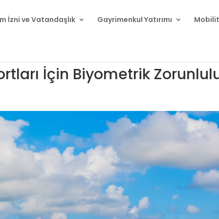
m İzni ve Vatandaşlık
Gayrimenkul Yatırımı
Mobili
rtları İçin Biyometrik Zorunlul