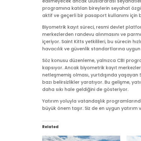
edilmeyecek ancak uluslararası seyahatler
programına katılan bireylerin seyahat özgü
aktif ve geçerli bir pasaport kullanımı içi
Biyometrik kayıt süreci, resmi devlet platf
merkezlerden randevu alınmasını ve parmak i
içeriyor. Saint Kitts yetkilileri, bu sürecin 
havacılık ve güvenlik standartlarına uygun
Söz konusu düzenleme, yalnızca CBI program
kapsıyor. Ancak biyometrik kayıt merkezler
netleşmemiş olması, yurtdışında yaşayan Sa
bazı belirsizlikler yaratıyor. Bu gelişme, 
daha sıkı hale geldiğini de gösteriyor.
Yatırım yoluyla vatandaşlık programlarınd
büyük önem taşır. Siz de en uygun yatırım 
Related