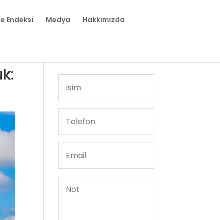
te Endeksi
Medya
Hakkımızda
uk: