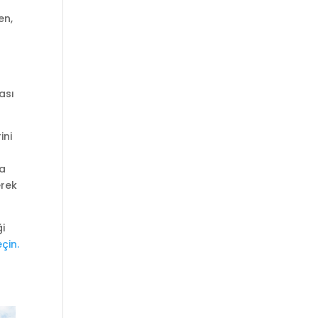
en,
rası
ini
da
erek
i
eçin.