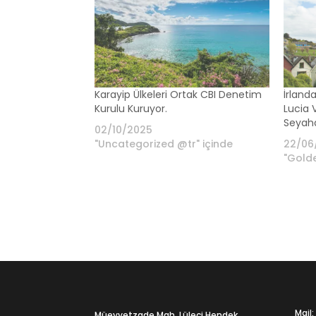
Karayip Ülkeleri Ortak CBI Denetim
İrlanda
Kurulu Kuruyor.
Lucia 
Seyaha
02/10/2025
"Uncategorized @tr" içinde
22/06
"Golde
Mail
Müeyyetzade Mah. Lüleci Hendek