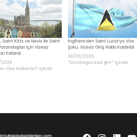
, Saint Kitts ve Nevis ile Saint
İngiltere’den Saint Lucia’ya Vize
Vatandaşları İçin Vizesiz
Şoku: Vizesiz Giriş Hakkı Kaldırıldı
ti Kaldırdı
30/03/2026
/2026
"Uncategorized @tr" içinde
n Visa Haberleri" içinde
Facebook
Instagram
LinkedIn
YouT
: info@globalgoldenkey.com