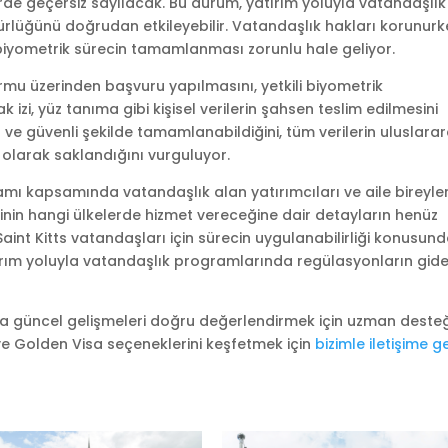
de geçersiz sayılacak. Bu durum, yatırım yoluyla vatandaşlık
rlüğünü doğrudan etkileyebilir. Vatandaşlık hakları korunurk
n biyometrik sürecin tamamlanması zorunlu hale geliyor.
ormu üzerinden başvuru yapılmasını, yetkili biyometrik
zi, yüz tanıma gibi kişisel verilerin şahsen teslim edilmesini
hızlı ve güvenli şekilde tamamlanabildiğini, tüm verilerin uluslara
 olarak saklandığını vurguluyor.
ı kapsamında vatandaşlık alan yatırımcıları ve aile bireyler
inin hangi ülkelerde hizmet vereceğine dair detayların henüz
int Kitts vatandaşları için sürecin uygulanabilirliği konusun
yatırım yoluyla vatandaşlık programlarında regülasyonların gid
a güncel gelişmeleri doğru değerlendirmek için uzman desteğ
ve Golden Visa seçeneklerini keşfetmek için
bizimle iletişime g