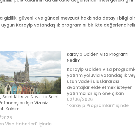
 gizlilik, güvenlik ve güncel mevzuat hakkında detaylı bilgi a
 uygun Karayip vatandaşlık programını birlikte değerlendireli
Karayip Golden Visa Programı
Nedir?
Karayip Golden Visa programla
yatırım yoluyla vatandaşlık ve
uzun vadeli uluslararası
avantajlar elde etmek isteyen
yatırımcılar için öne çıkan
, Saint Kitts ve Nevis ile Saint
seçenekler arasında yer alır.
02/06/2026
Vatandaşları İçin Vizesiz
Saint Kitts ve Nevis, Antigua ve
"Karayip Programları" içinde
ti Kaldırdı
Barbuda, Saint Lucia, Dominika
Grenada gibi Karayip ülkeleri;
/2026
bağış, gayrimenkul yatırımı ve
n Visa Haberleri" içinde
farklı yatırım modelleriyle