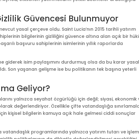
izlilik Güvencesi Bulunmuyor
mevcut yasal çerçeve oldu. Saint Lucia’nın 2015 tarihli yatırım
lerinin bilgilerinin gizliliğini güvence altına alan açık bir hü
rılı başvuru sahiplerinin isimlerinin yıllık raporlarda
ne giderek isim paylaşımını durdurmuş olsa da bu karar yasal
kaldı. Son yaşanan gelişme ise bu politikanın tek başına yeterli
lama Geliyor?
larını yalnızca seyahat özgürlüğü için değil; siyasi, ekonomik
 olarak değerlendiriyor. Özellikle çifte vatandaşlığa sınırlamal
çin kişisel bilgilerin kamuya açık hale gelmesi ciddi sonuçlar
a vatandaşlık programlarında yalnızca yatırım tutarı ve işle
e gizlilik politikalarının da dikkatle değerlendirilmesi gerektiğini