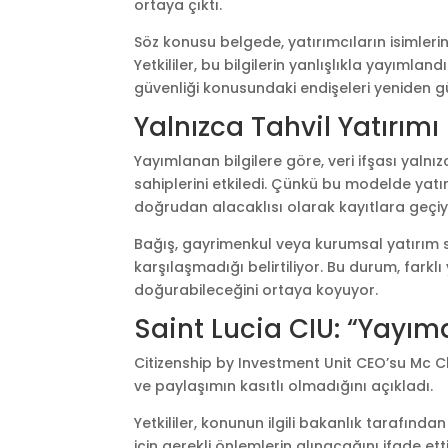
ortaya çıktı.
Söz konusu belgede, yatırımcıların isimlerini
Yetkililer, bu bilgilerin yanlışlıkla yayımla
güvenliği konusundaki endişeleri yeniden 
Yalnızca Tahvil Yatırımı
Yayımlanan bilgilere göre, veri ifşası yalnı
sahiplerini etkiledi. Çünkü bu modelde yatı
doğrudan alacaklısı olarak kayıtlara geçiy
Bağış, gayrimenkul veya kurumsal yatırım se
karşılaşmadığı belirtiliyor. Bu durum, farklı
doğurabileceğini ortaya koyuyor.
Saint Lucia CIU: “Yayı
Citizenship by Investment Unit CEO’su Mc
ve paylaşımın kasıtlı olmadığını açıkladı.
Yetkililer, konunun ilgili bakanlık tarafın
için gerekli önlemlerin alınacağını ifade etti