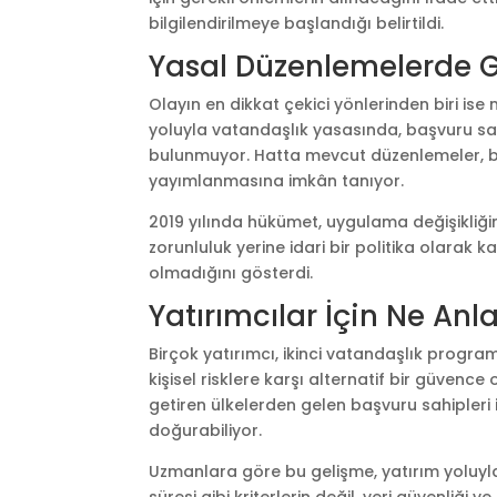
bilgilendirilmeye başlandığı belirtildi.
Yasal Düzenlemelerde G
Olayın en dikkat çekici yönlerinden biri ise 
yoluyla vatandaşlık yasasında, başvuru sahip
bulunmuyor. Hatta mevcut düzenlemeler, başa
yayımlanmasına imkân tanıyor.
2019 yılında hükümet, uygulama değişikliği
zorunluluk yerine idari bir politika olarak 
olmadığını gösterdi.
Yatırımcılar İçin Ne An
Birçok yatırımcı, ikinci vatandaşlık program
kişisel risklere karşı alternatif bir güvence
getiren ülkelerden gelen başvuru sahipleri i
doğurabiliyor.
Uzmanlara göre bu gelişme, yatırım yoluyl
süresi gibi kriterlerin değil, veri güvenliği v