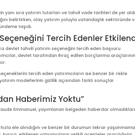
n yanı sıra yatırım tutarları ve tahvil vade tarihleri de yer aldı
ndığını belirtirken, olay yatırım yoluyla vatandaşlık sektöründe v
gündeme taşıdı.
 Seçeneğini Tercih Edenler Etkilen
zca devlet tahvili yatırım seçeneğini tercih eden başvuru
rımcılar, devlet tarafından ihraç edilen borçlanma araçlarını
or.
çeneklerini tercih eden yatırımcıların ise benzer bir riskle
 yatırım modellerinin gizlilik açısından farklı sonuçlar
mdan Haberimiz Yoktu”
 Claude Emmanuel, yayımlanan belgeden haberdar olmadıkları
dan hızla ele alındığını ve benzer bir durumun tekrar yaşanmama
. Ayrıca, etkilenen yatırımcıların yetkili acenteler aracılığıyla