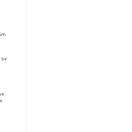
küm
 bir
 ve
ar
m