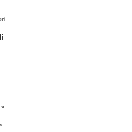
.
eri
di
n
nı
sı