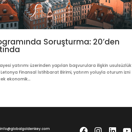
rogramında Soruşturma: 20’den
ltında
yesi yatırımı üzerinden yapılan başvurulara ilişkin usulsüzlük
Letonya Finansal İstihbarat Birimi, yatırım yoluyla oturum izni
çek ekonomik...
Facebook
Instagram
LinkedIn
YouT
: info@globalgoldenkey.com