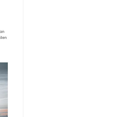
lan
ilen