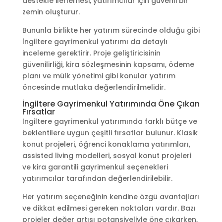
destekle ilerlemesi, yatırımcılar için güvenli bir
zemin oluşturur.
Bununla birlikte her yatırım sürecinde olduğu gibi
İngiltere gayrimenkul yatırımı da detaylı
inceleme gerektirir. Proje geliştiricisinin
güvenilirliği, kira sözleşmesinin kapsamı, ödeme
planı ve mülk yönetimi gibi konular yatırım
öncesinde mutlaka değerlendirilmelidir.
İngiltere Gayrimenkul Yatırımında Öne Çıkan
Fırsatlar
İngiltere gayrimenkul yatırımında farklı bütçe ve
beklentilere uygun çeşitli fırsatlar bulunur. Klasik
konut projeleri, öğrenci konaklama yatırımları,
assisted living modelleri, sosyal konut projeleri
ve kira garantili gayrimenkul seçenekleri
yatırımcılar tarafından değerlendirilebilir.
Her yatırım seçeneğinin kendine özgü avantajları
ve dikkat edilmesi gereken noktaları vardır. Bazı
projeler değer artışı potansiyeliyle öne çıkarken,