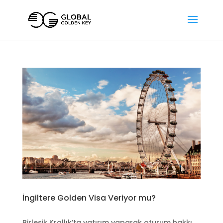
İngiltere Golden Visa Veriyor mu?
Birleşik Krallık’ta yatırım yaparak oturum hakkı