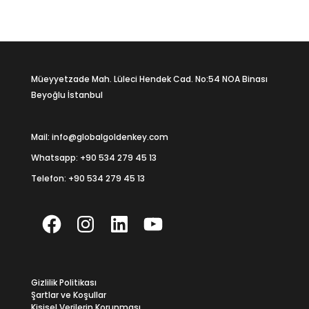
Müeyyetzade Mah. Lüleci Hendek Cad. No:54 NOA Binası
Beyoğlu İstanbul
Mail: info@globalgoldenkey.com
Whatsapp:
+90 534 279 45 13
Telefon:
+90 534 279 45 13
Facebook
Instagram
LinkedIn
YouTube
Gizlilik Politikası
Şartlar ve Koşullar
Kişisel Verilerin Korunması