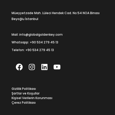
Müeyyetzade Mah. Lüleci Hendek Cad. No:54 NOA Binası
Beyoğlu İstanbul
Mail: info@globalgoldenkey.com
Whatsapp:
+90 534 279 45 13
Telefon:
+90 534 279 45 13
Facebook
Instagram
LinkedIn
YouTube
Gizlilik Politikası
Şartlar ve Koşullar
Kişisel Verilerin Korunması
Çerez Politikası